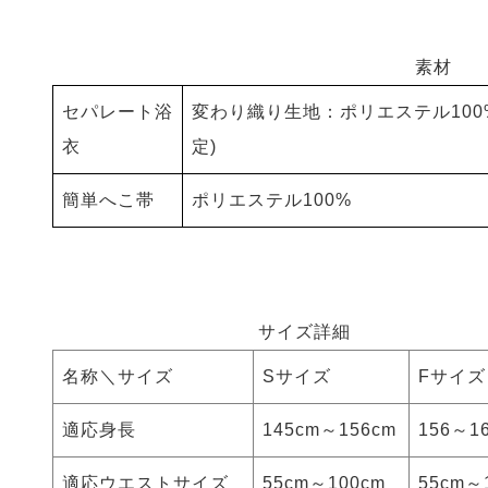
素材
セパレート浴
変わり織り生地：ポリエステル10
衣
定)
簡単へこ帯
ポリエステル100%
サイズ詳細
名称＼サイズ
Sサイズ
Fサイズ
適応身長
145cm～156cm
156～1
適応ウエストサイズ
55cm～100cm
55cm～