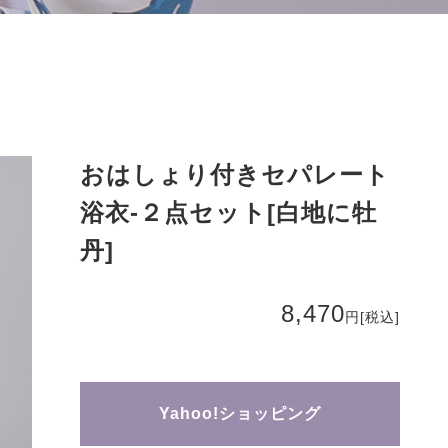
おはしょり付きセパレート
浴衣-２点セット[白地に牡
丹]
8,470
円
[税込]
Yahoo!ショッピング